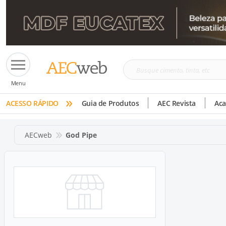
Busque
Menu
cimento,
»
tinta,
ACESSO RÁPIDO
Guia de Produtos
AEC Revista
Ac
etc
AECweb
God Pipe