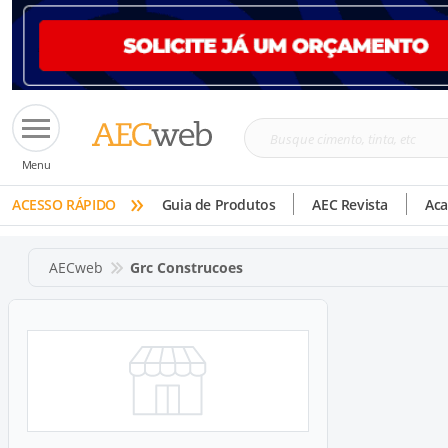
Busque
Menu
cimento,
»
tinta,
ACESSO RÁPIDO
Guia de Produtos
AEC Revista
Ac
etc
AECweb
Grc Construcoes