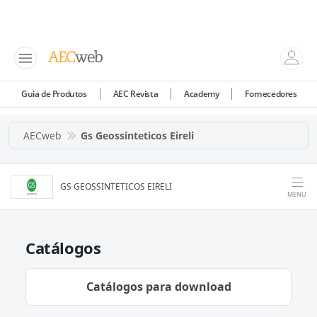
Guia de Produtos
AEC Revista
Academy
Fornecedores
AECweb
Gs Geossinteticos Eireli
GS GEOSSINTETICOS EIRELI
MENU
Catálogos
Catálogos para download