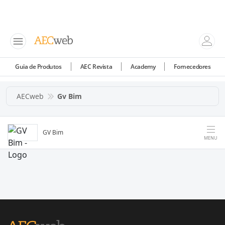
Guia de Produtos
AEC Revista
Academy
Fornecedores
AECweb
Gv Bim
GV Bim
MENU