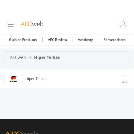
Guia de Produtos
AEC Revista
Academy
Fornecedores
AECweb
Hiper Telhas
Hiper Telhas
MENU