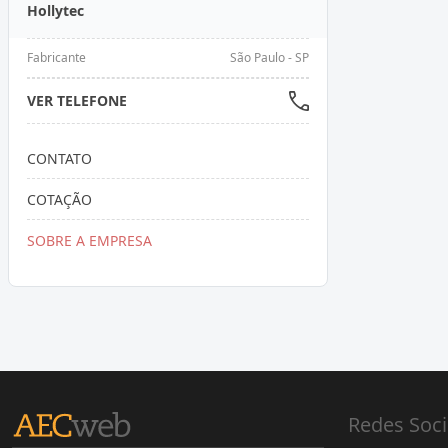
Hollytec
Fabricante
São Paulo - SP
VER TELEFONE
CONTATO
COTAÇÃO
SOBRE A EMPRESA
Redes Soci