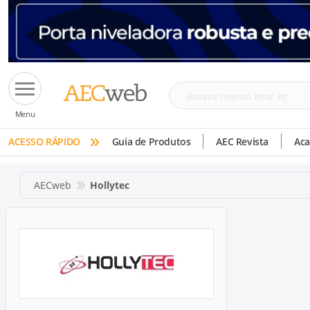
Busque
Menu
cimento,
»
tinta,
ACESSO RÁPIDO
Guia de Produtos
AEC Revista
Ac
etc
AECweb
Hollytec