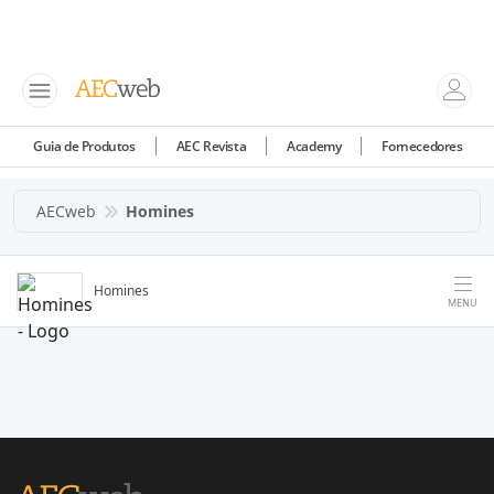
Guia de Produtos
AEC Revista
Academy
Fornecedores
AECweb
Homines
Homines
MENU