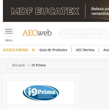
Busque
Menu
cimento,
»
tinta,
ACESSO RÁPIDO
Guia de Produtos
AEC Revista
Ac
etc
AECweb
I9 Prime