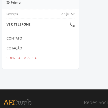
I9 Prime
Serviços
Arujá - SP
VER TELEFONE
CONTATO
COTAÇÃO
SOBRE A EMPRESA
Redes Soci