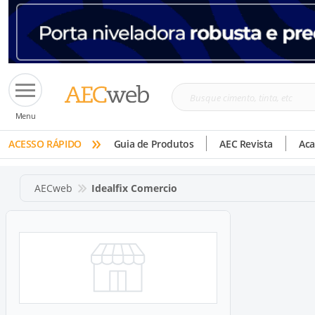
Busque
Menu
cimento,
»
tinta,
ACESSO RÁPIDO
Guia de Produtos
AEC Revista
Ac
etc
AECweb
Idealfix Comercio