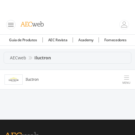
Guia de Produtos
AEC Revista
Academy
Fornecedores
AECweb
Iluctron
Iluctron
MENU