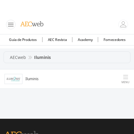
Guia de Produtos
AEC Revista
Academy
Fornecedores
AECweb
Iluminis
Iluminis
MENU