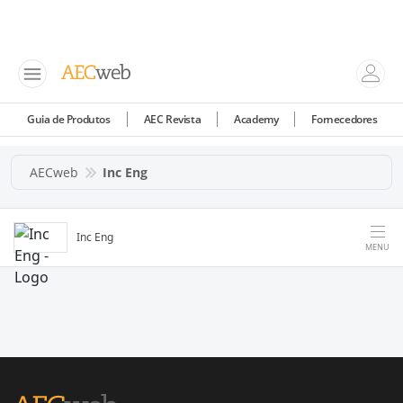
Guia de Produtos
AEC Revista
Academy
Fornecedores
AECweb
Inc Eng
Inc Eng
MENU