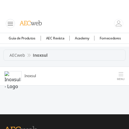
Guia de Produtos
AEC Revista
Academy
Fornecedores
AECweb
Inoxsul
Inoxsul
MENU