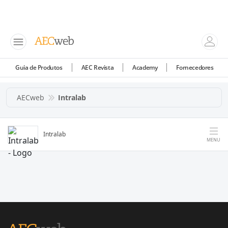
Guia de Produtos
AEC Revista
Academy
Fornecedores
AECweb
Intralab
Intralab
MENU