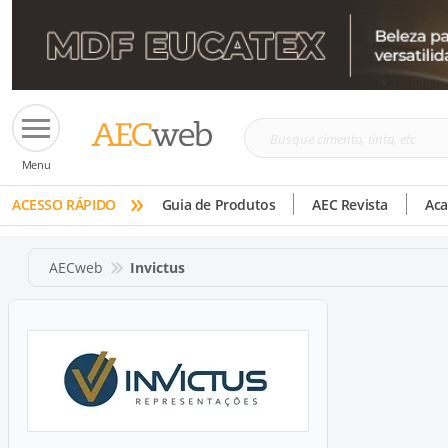
Busque
Menu
cimento,
»
tinta,
ACESSO RÁPIDO
Guia de Produtos
AEC Revista
Ac
etc
AECweb
Invictus