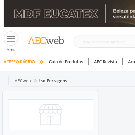
Busque
Menu
cimento,
»
tinta,
ACESSO RÁPIDO
Guia de Produtos
AEC Revista
Ac
etc
AECweb
Iso Ferragens