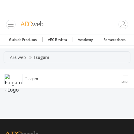
Guia de Produtos
AEC Revista
Academy
Fornecedores
AECweb
Isogam
Isogam
MENU