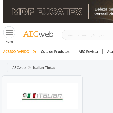
Busque
Menu
cimento,
»
tinta,
ACESSO RÁPIDO
Guia de Produtos
AEC Revista
Ac
etc
AECweb
Italian Tintas