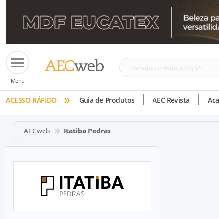
Busque
Menu
cimento,
»
tinta,
ACESSO RÁPIDO
Guia de Produtos
AEC Revista
Ac
etc
AECweb
Itatiba Pedras