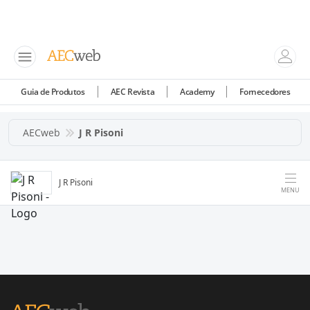
Guia de Produtos
AEC Revista
Academy
Fornecedores
AECweb
J R Pisoni
J R Pisoni
MENU