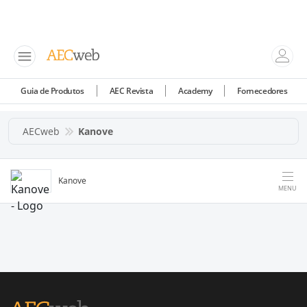
Guia de Produtos
AEC Revista
Academy
Fornecedores
AECweb
Kanove
Kanove
MENU