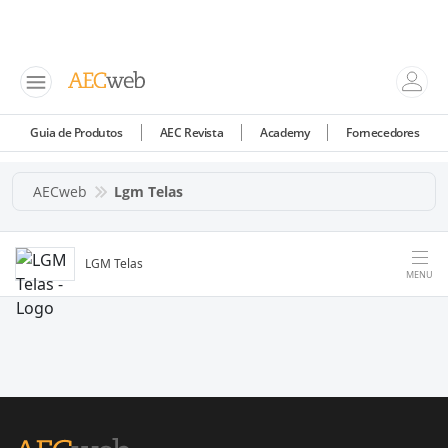
Guia de Produtos
AEC Revista
Academy
Fornecedores
AECweb
Lgm Telas
LGM Telas
MENU