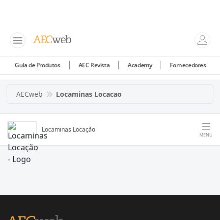
Guia de Produtos
AEC Revista
Academy
Fornecedores
AECweb
Locaminas Locacao
Locaminas Locação
MENU