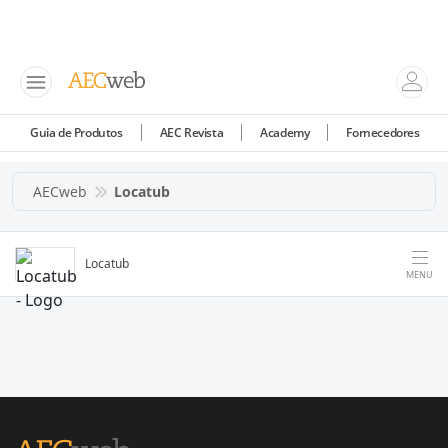
Guia de Produtos
AEC Revista
Academy
Fornecedores
AECweb
Locatub
Locatub
MENU