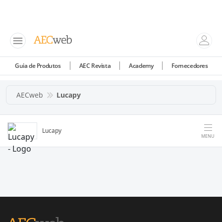
Guia de Produtos
AEC Revista
Academy
Fornecedores
AECweb
Lucapy
Lucapy
MENU