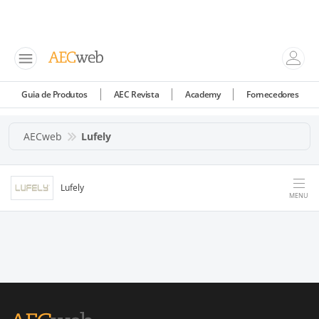
Guia de Produtos
AEC Revista
Academy
Fornecedores
AECweb
Lufely
Lufely
MENU