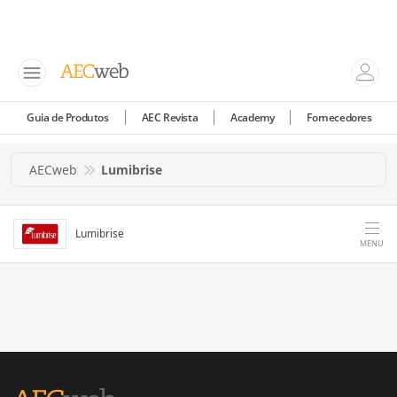
Guia de Produtos
AEC Revista
Academy
Fornecedores
AECweb
Lumibrise
Lumibrise
MENU