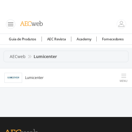
Guia de Produtos
AEC Revista
Academy
Fornecedores
AECweb
Lumicenter
Lumicenter
MENU