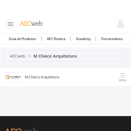
Guia de Produtos
AEC Revista
Academy
Fornecedores
AECweb
M Chieco Arquitetura
M.Chieco Arquitetura
MENU