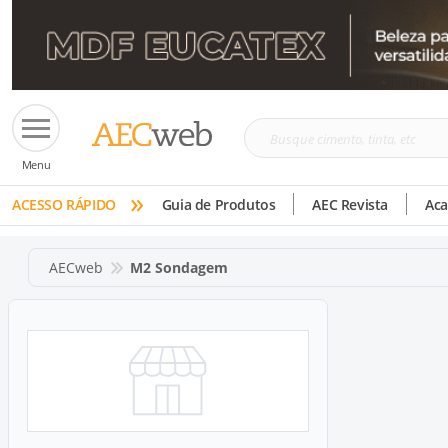
Busque
Menu
cimento,
»
tinta,
ACESSO RÁPIDO
Guia de Produtos
AEC Revista
Ac
etc
AECweb
M2 Sondagem