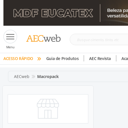
Busque
Menu
cimento,
»
tinta,
ACESSO RÁPIDO
Guia de Produtos
AEC Revista
Ac
etc
AECweb
Macropack