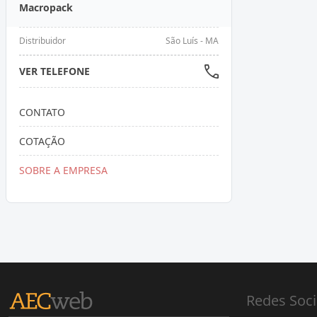
Macropack
Distribuidor
São Luís - MA
VER TELEFONE
CONTATO
COTAÇÃO
SOBRE A EMPRESA
Redes Soci