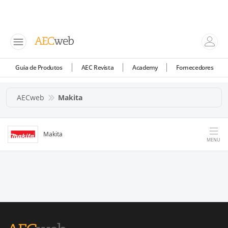
Guia de Produtos
AEC Revista
Academy
Fornecedores
AECweb
Makita
Makita
MENU