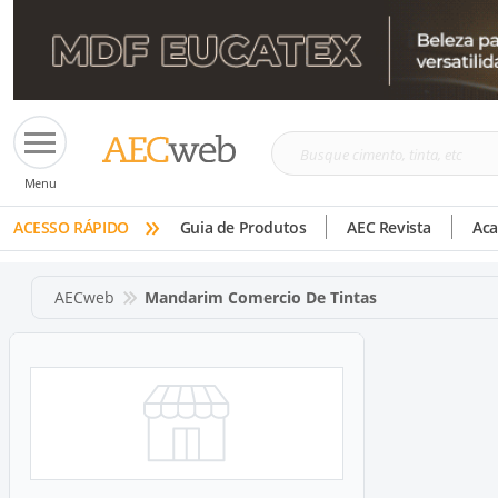
Busque
Menu
cimento,
»
tinta,
ACESSO RÁPIDO
Guia de Produtos
AEC Revista
Ac
etc
AECweb
Mandarim Comercio De Tintas