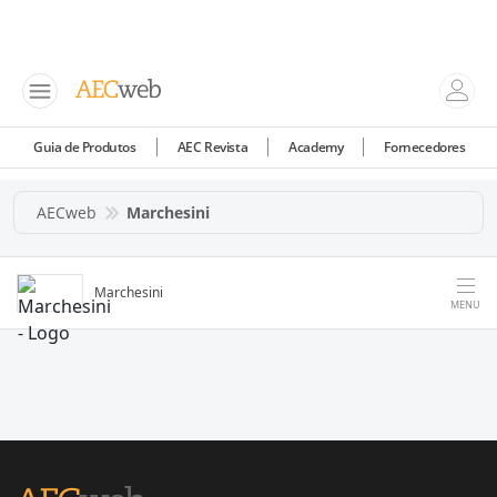
Guia de Produtos
AEC Revista
Academy
Fornecedores
AECweb
Marchesini
Marchesini
MENU