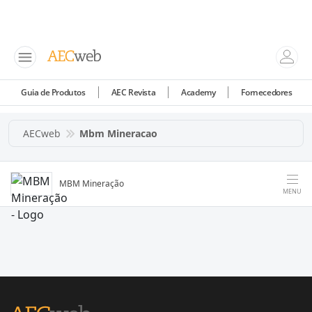
Guia de Produtos
AEC Revista
Academy
Fornecedores
AECweb
Mbm Mineracao
MBM Mineração
MENU