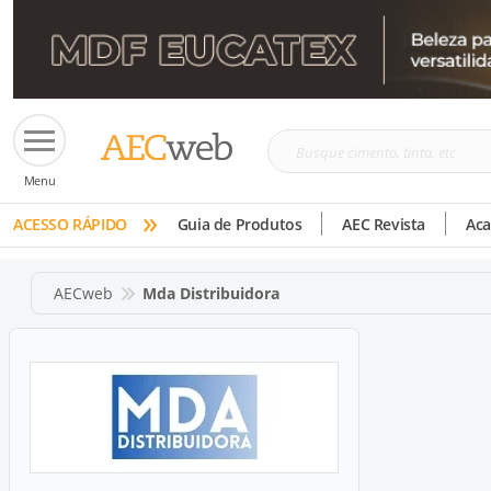
Busque
Menu
cimento,
»
tinta,
ACESSO RÁPIDO
Guia de Produtos
AEC Revista
Ac
etc
AECweb
Mda Distribuidora