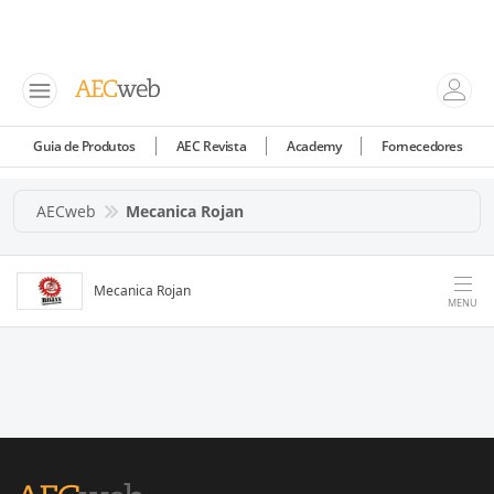
Guia de Produtos
AEC Revista
Academy
Fornecedores
AECweb
Mecanica Rojan
Mecanica Rojan
MENU