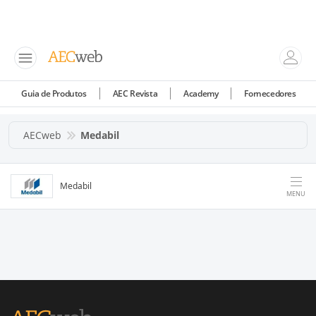
Guia de Produtos
AEC Revista
Academy
Fornecedores
AECweb
Medabil
Medabil
MENU