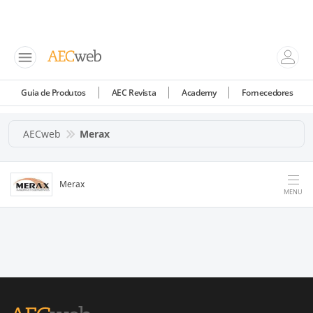
Guia de Produtos
AEC Revista
Academy
Fornecedores
AECweb
Merax
Merax
MENU