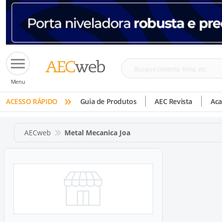
Busque
Menu
cimento,
»
tinta,
ACESSO RÁPIDO
Guia de Produtos
AEC Revista
Ac
etc
AECweb
Metal Mecanica Joa