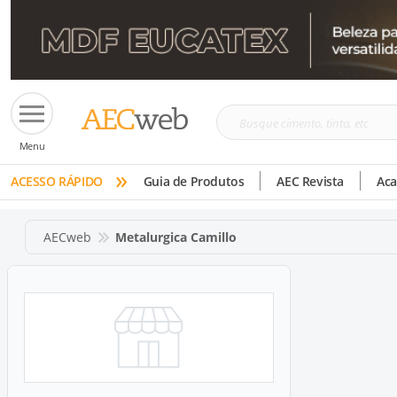
Busque
Menu
cimento,
»
tinta,
ACESSO RÁPIDO
Guia de Produtos
AEC Revista
Ac
etc
AECweb
Metalurgica Camillo