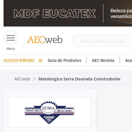
Busque
Menu
cimento,
»
tinta,
ACESSO RÁPIDO
Guia de Produtos
AEC Revista
Ac
etc
AECweb
Metalurgica Serra Dourada Construbolar