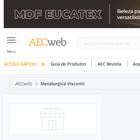
Busque
Menu
cimento,
»
tinta,
ACESSO RÁPIDO
Guia de Produtos
AEC Revista
Ac
etc
AECweb
Metalurgica Visconti