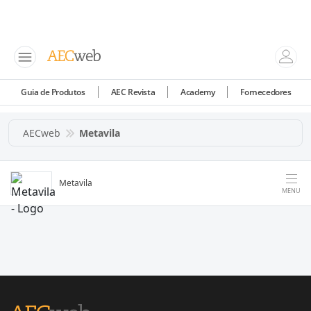
Guia de Produtos
AEC Revista
Academy
Fornecedores
AECweb
Metavila
Metavila
MENU