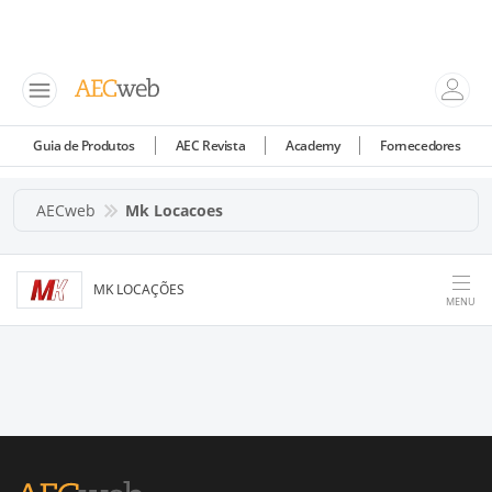
Guia de Produtos
AEC Revista
Academy
Fornecedores
AECweb
Mk Locacoes
MK LOCAÇÕES
MENU