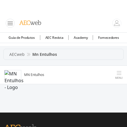
Guia de Produtos
AEC Revista
Academy
Fornecedores
AECweb
Mn Entulhos
MN Entulhos
MENU