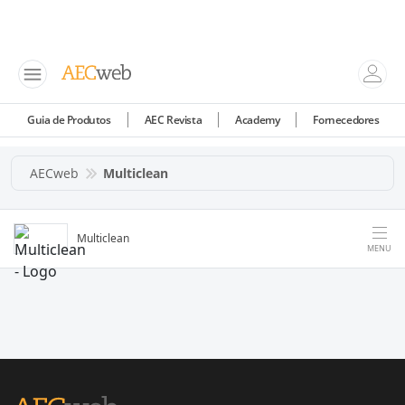
Guia de Produtos
AEC Revista
Academy
Fornecedores
AECweb
Multiclean
Multiclean
MENU