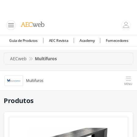
Guia de Produtos
AEC Revista
Academy
Fornecedores
AECweb
Multifuros
Multifuros
MENU
Produtos