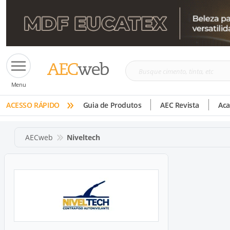
Busque
Menu
cimento,
»
tinta,
ACESSO RÁPIDO
Guia de Produtos
AEC Revista
Ac
etc
AECweb
Niveltech