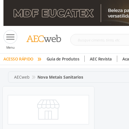
Busque
Menu
cimento,
»
tinta,
ACESSO RÁPIDO
Guia de Produtos
AEC Revista
Ac
etc
AECweb
Nova Metais Sanitarios